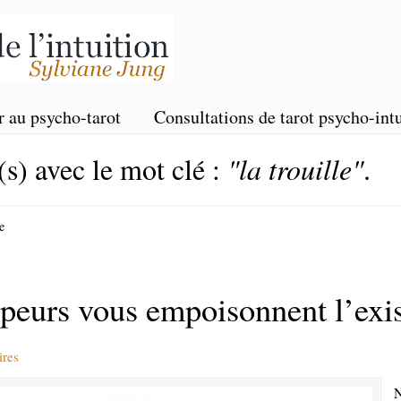
r au psycho-tarot
Consultations de tarot psycho-intu
(s) avec le mot clé :
"la trouille"
.
e
eurs vous empoisonnent l’exi
res
N