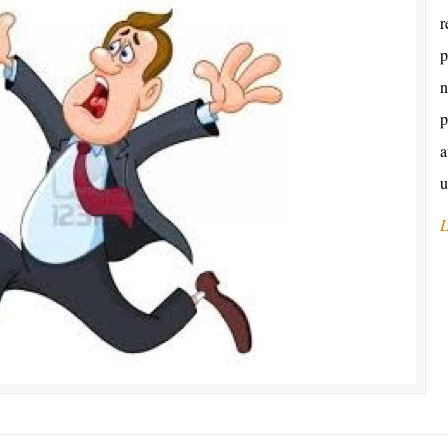
r
p
n
p
a
u
L