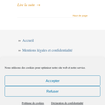
Lire la suite
→
Haut de page
Accueil
Mentions légales et confidentialité
CGV
Nous utilisons des cookies pour optimiser notre site web et notre service.
Forum de l’intuition
Politique de cookies (UE)
Accepter
Refuser
Les chemins de l'intuition
© 2010
|
Flux
Politique de cookies
Déclaration de confidentialité