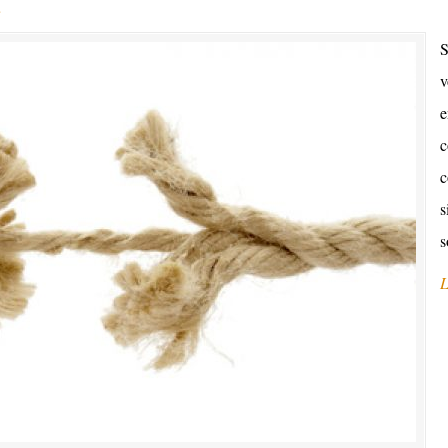
s
S
v
e
c
c
s
s
L