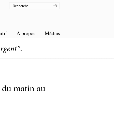
itif
A propos
Médias
rgent"
.
 du matin au