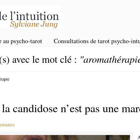
r au psycho-tarot
Consultations de tarot psycho-intu
(s) avec le mot clé :
"aromathérapi
érapie
 candidose n’est pas une marq
ntaires
A