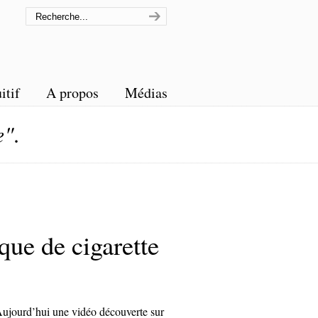
itif
A propos
Médias
e"
.
ue de cigarette
ujourd’hui une vidéo découverte sur