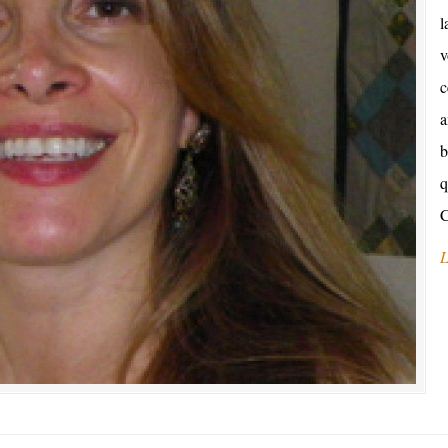
l
v
c
a
b
q
L