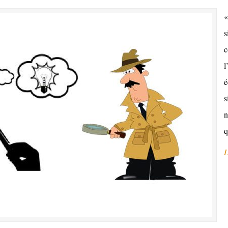
«
s
c
l
é
s
n
q
L