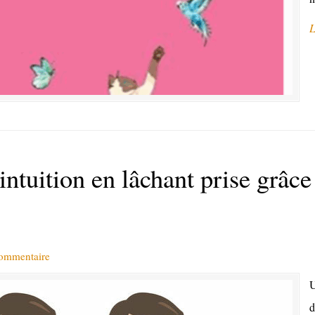
L
ntuition en lâchant prise grâce
commentaire
U
d