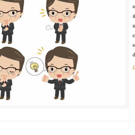
r
i
i
e
r
d
L