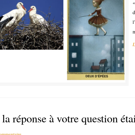
«
d
l
m
L
 la réponse à votre question éta
commentaire