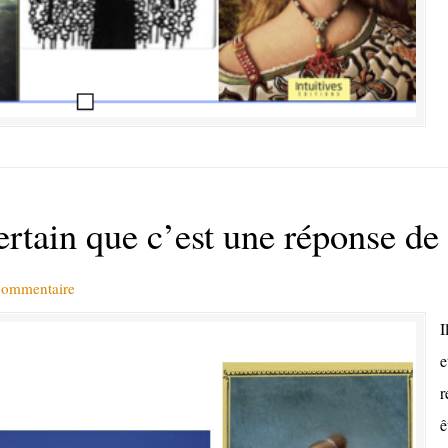
tain que c’est une réponse de 
 commentaire
I
e
r
ê