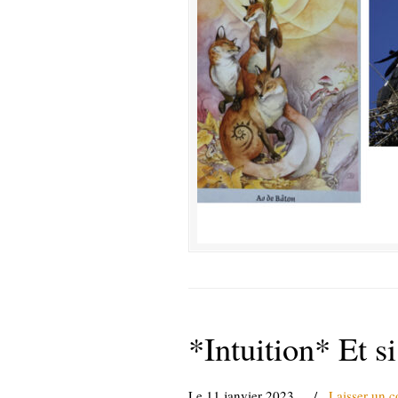
*Intuition* Et si
Le 11 janvier 2023
/
Laisser un 