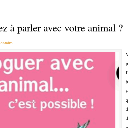
ez à parler avec votre animal ?
entaire
V
p
D
b
s
q
d
d
n