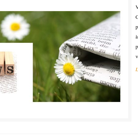
V
C
p
à
p
v
L