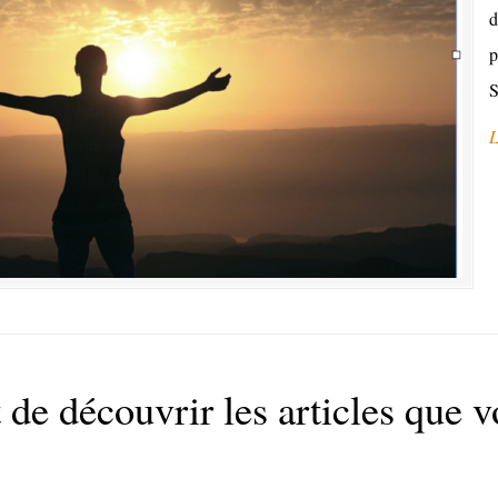
d
p
S
L
de découvrir les articles que v