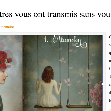
res vous ont transmis sans vous
mmentaire
C
s
q
n
O
T
c
d
l
L