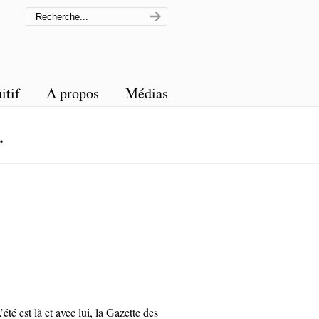
itif
A propos
Médias
.
’été est là et avec lui, la Gazette des