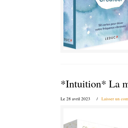
*Intuition* La m
Le 28 avril 2023
/
Laisser un co