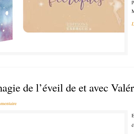
p
M
L
agie de l’éveil de et avec Valé
mmentaire
E
é