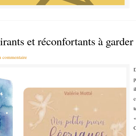
irants et réconfortants à garder
un commentaire
D
p
i
c
t
«
C