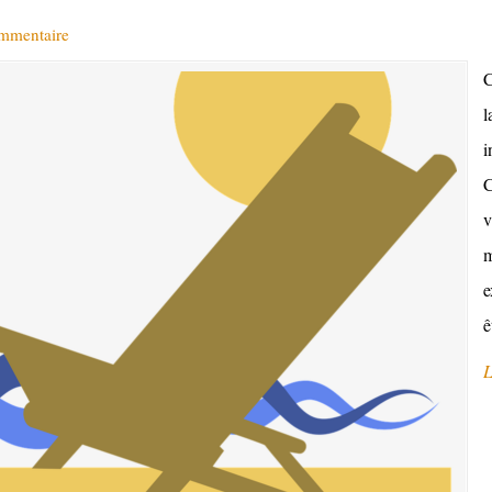
ommentaire
C
l
i
C
v
m
e
ê
L