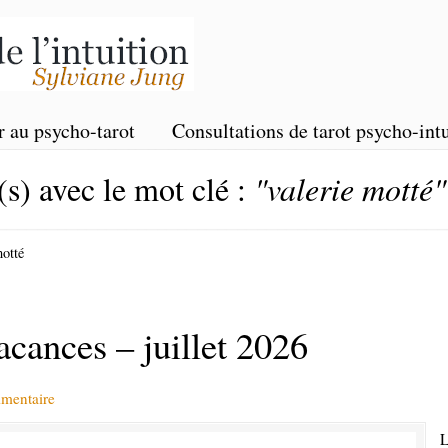
r au psycho-tarot
Consultations de tarot psycho-intu
(s) avec le mot clé :
"valerie motté"
motté
acances – juillet 2026
mmentaire
L