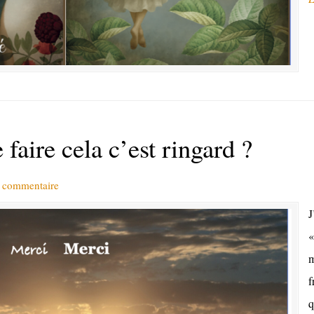
faire cela c’est ringard ?
n commentaire
J
«
m
f
q