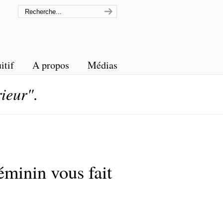
itif
A propos
Médias
rieur"
.
minin vous fait