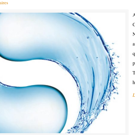
ires
A
C
N
a
q
p
T
h
L