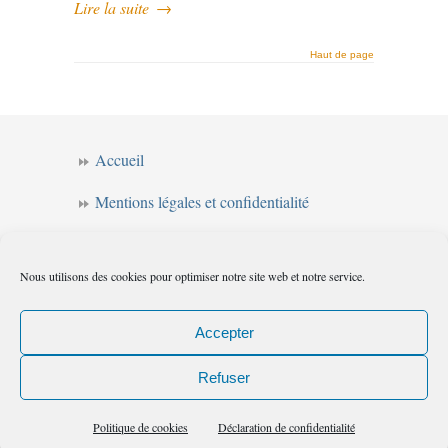
Lire la suite
→
Haut de page
Accueil
Mentions légales et confidentialité
CGV
Nous utilisons des cookies pour optimiser notre site web et notre service.
Forum de l’intuition
Politique de cookies (UE)
Accepter
Refuser
Les chemins de l'intuition
© 2010
|
Flux
Politique de cookies
Déclaration de confidentialité
(RSS)
|
Commentaires (RSS)