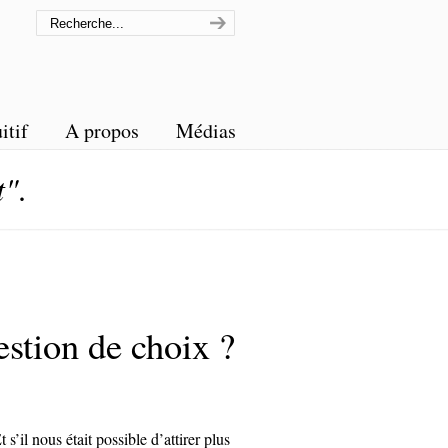
itif
A propos
Médias
t"
.
estion de choix ?
t s’il nous était possible d’attirer plus