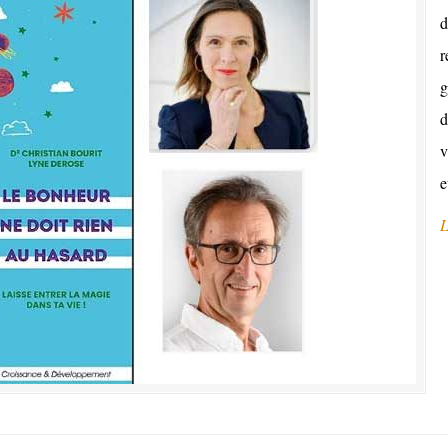
d
r
g
d
v
e
L