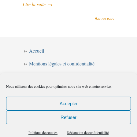
Lire la suite
→
Haut de page
Accueil
Mentions légales et confidentialité
CGV
Nous utilisons des cookies pour optimiser notre site web et notre service.
Forum de l’intuition
Politique de cookies (UE)
Accepter
Refuser
Les chemins de l'intuition
© 2010
|
Flux
Politique de cookies
Déclaration de confidentialité
(RSS)
|
Commentaires (RSS)