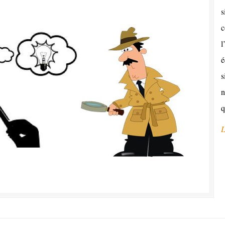
s
c
l
é
s
n
q
L