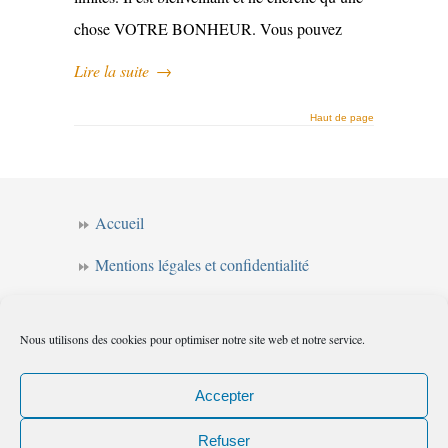
chose VOTRE BONHEUR. Vous pouvez
Lire la suite
→
Haut de page
Accueil
Mentions légales et confidentialité
CGV
Nous utilisons des cookies pour optimiser notre site web et notre service.
Forum de l’intuition
Politique de cookies (UE)
Accepter
Refuser