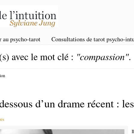
r au psycho-tarot
Consultations de tarot psycho-intu
(s) avec le mot clé :
"compassion"
.
ion
ssous d’un drame récent : les
es
I