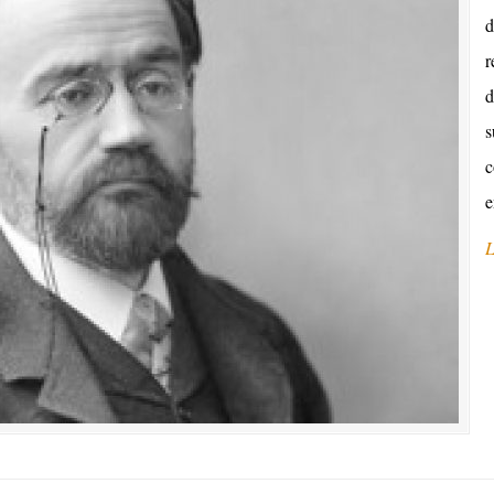
d
r
d
s
c
e
L