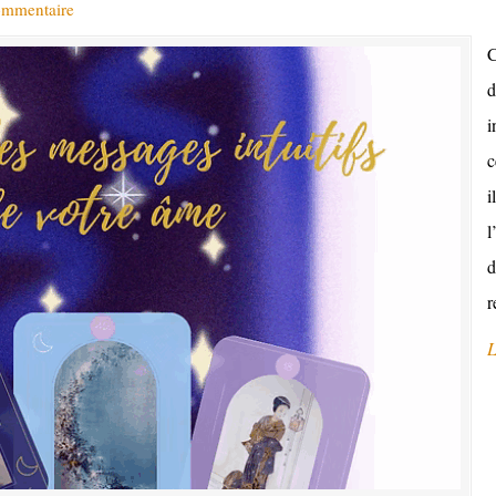
ommentaire
C
d
i
c
i
l
d
r
L