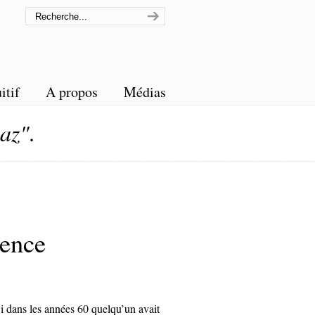
itif
A propos
Médias
laz"
.
ience
i dans les années 60 quelqu’un avait