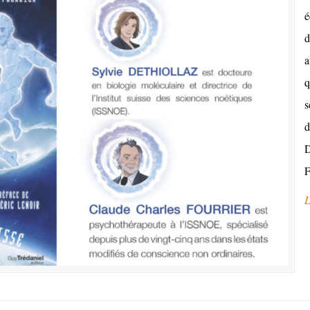
é
d
a
q
s
d
D
L