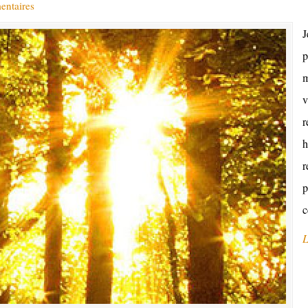
entaires
J
p
m
v
r
h
r
p
c
L