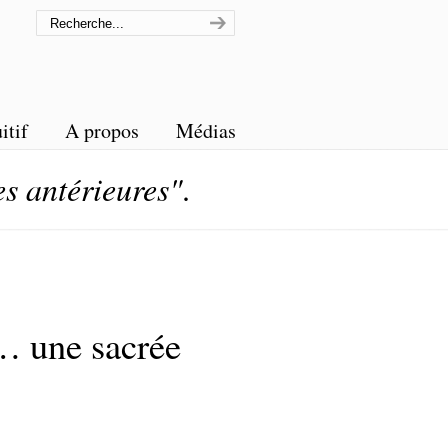
itif
A propos
Médias
es antérieures"
.
… une sacrée