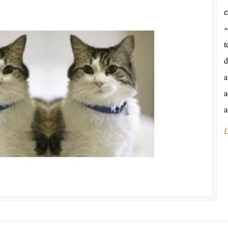
e
»
t
d
a
a
a
L