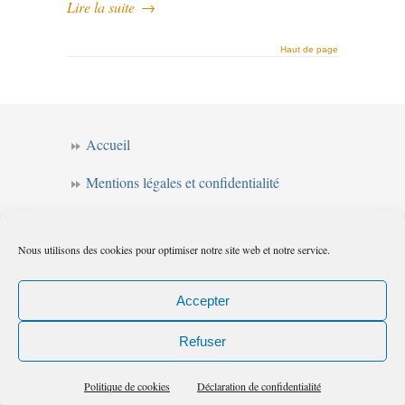
Lire la suite
→
Haut de page
Accueil
Mentions légales et confidentialité
CGV
Nous utilisons des cookies pour optimiser notre site web et notre service.
Forum de l’intuition
Politique de cookies (UE)
Accepter
Refuser
Les chemins de l'intuition
© 2010
|
Flux
Politique de cookies
Déclaration de confidentialité
(RSS)
|
Commentaires (RSS)