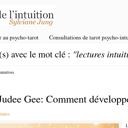
r au psycho-tarot
Consultations de tarot psycho-intu
(s) avec le mot clé :
"lectures intuit
intuitives
dee Gee: Comment développer 
aires
L