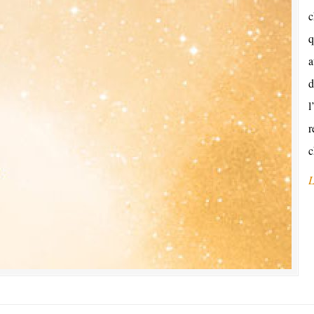
c
q
a
d
l
r
c
L