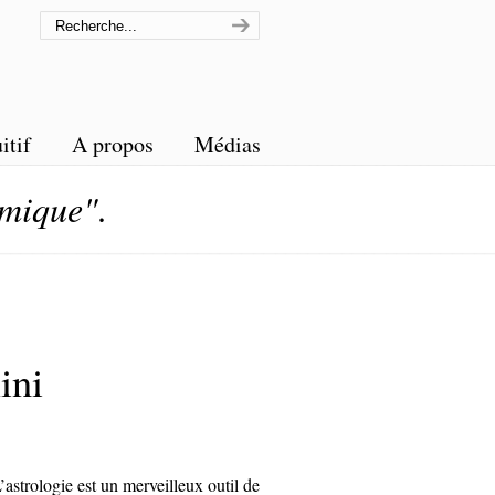
itif
A propos
Médias
rmique"
.
ini
’astrologie est un merveilleux outil de