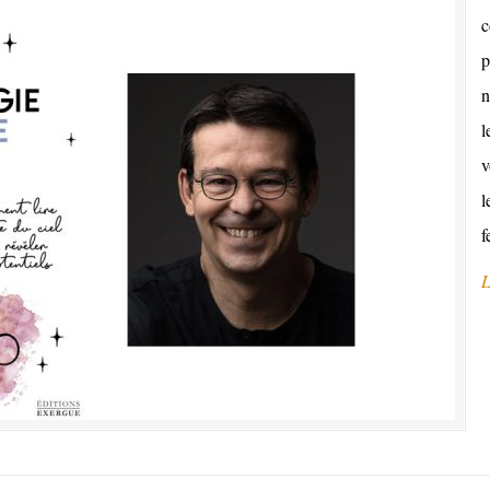
c
p
n
l
v
l
f
L