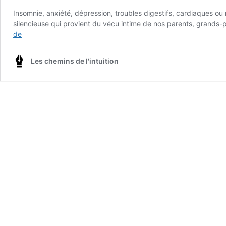
Insomnie, anxiété, dépression, troubles digestifs, cardiaques ou r
silencieuse qui provient du vécu intime de nos parents, grands
Et
de
si
l’histoire
Les chemins de l'intuition
familiale
influençait
votre
santé
et
votre
ADN
?