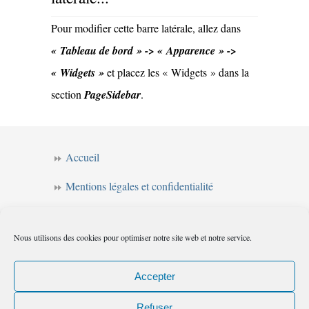
Pour modifier cette barre latérale, allez dans
« Tableau de bord » -> « Apparence » ->
« Widgets »
et placez les « Widgets » dans la
section
PageSidebar
.
Accueil
Mentions légales et confidentialité
CGV
Nous utilisons des cookies pour optimiser notre site web et notre service.
Forum de l’intuition
Politique de cookies (UE)
Accepter
Refuser